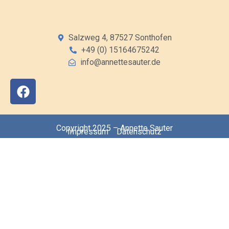
Salzweg 4, 87527 Sonthofen
+49 (0) 15164675242
info@annettesauter.de
Copyright 2025 – Annette Sauter
Impressum
Datenschutz