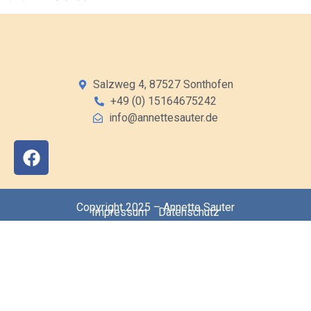
Salzweg 4, 87527 Sonthofen
+49 (0) 15164675242
info@annettesauter.de
Copyright 2025 – Annette Sauter
Impressum
Datenschutz