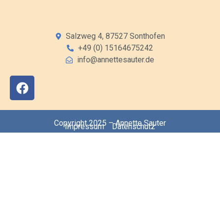
Salzweg 4, 87527 Sonthofen
+49 (0) 15164675242
info@annettesauter.de
Copyright 2025 – Annette Sauter
Impressum
Datenschutz